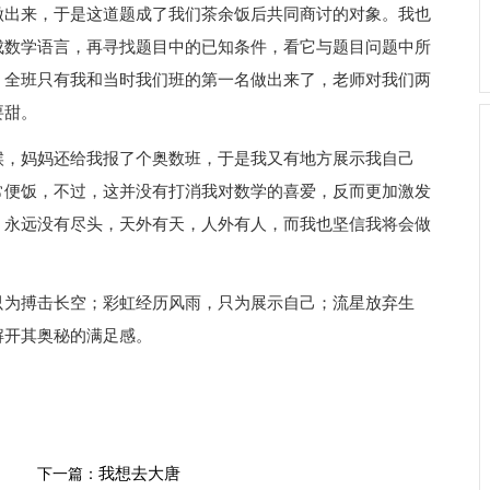
做出来，于是这道题成了我们茶余饭后共同商讨的对象。我也
成数学语言，再寻找题目中的已知条件，看它与题目问题中所
，全班只有我和当时我们班的第一名做出来了，老师对我们两
要甜。
候，妈妈还给我报了个奥数班，于是我又有地方展示我自己
常便饭，不过，这并没有打消我对数学的喜爱，反而更加激发
，永远没有尽头，天外有天，人外有人，而我也坚信我将会做
只为搏击长空；彩虹经历风雨，只为展示自己；流星放弃生
解开其奥秘的满足感。
我想去大唐
下一篇：