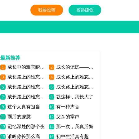
我要投稿
投诉建议
最新推荐
成长中的难忘瞬间——首次担任班级干部
成长的记忆——竞选班长失败
1
2
成长路上的难忘瞬间——攀登山峰
成长路上的难忘瞬间——第一次独奏表演
3
4
成长路上的难忘瞬间——那次站在舞台上
成长路上的难忘瞬间——夏令营
5
6
成长路上的难忘瞬间——田径运动会
就这样，我长大了
7
8
这个人真有担当
有一种声音
9
10
雨后的朦胧
父亲的掌声
11
12
记忆深处的那个夜
那一次，我真后悔
13
14
谁叫你长那么高
初中生活真有趣
15
16