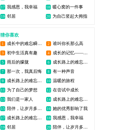
我感恩，我幸福
暖心窝的一件事
17
18
邻居
为自己竖起大拇指
19
20
猜你喜欢
成长中的难忘瞬间——首次担任班级干部
谁叫你长那么高
1
2
初中生活真有趣
成长的记忆——竞选班长失败
3
4
雨后的朦胧
成长路上的难忘瞬间——攀登山峰
5
6
那一次，我真后悔
有一种声音
7
8
成长路上的难忘瞬间——第一次独奏表演
温暖的旅程
9
10
为了自己的梦想
在尝试中成长
11
12
我们是一家人
成长路上的难忘瞬间——那次站在舞台上
13
14
陪伴，让岁月多了一份温暖
她的优秀影响了我
15
16
成长路上的难忘瞬间——田径运动会
我感恩，我幸福
17
18
邻居
陪伴，让岁月多了一份美好
19
20