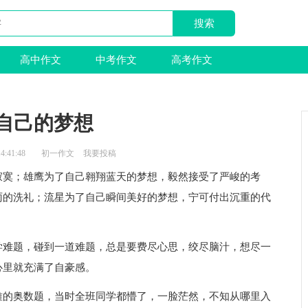
高中作文
中考作文
高考作文
自己的梦想
4:41:48
初一作文
我要投稿
寂寞；雄鹰为了自己翱翔蓝天的梦想，毅然接受了严峻的考
雨的洗礼；流星为了自己瞬间美好的梦想，宁可付出沉重的代
学难题，碰到一道难题，总是要费尽心思，绞尽脑汁，想尽一
心里就充满了自豪感。
难的奥数题，当时全班同学都懵了，一脸茫然，不知从哪里入