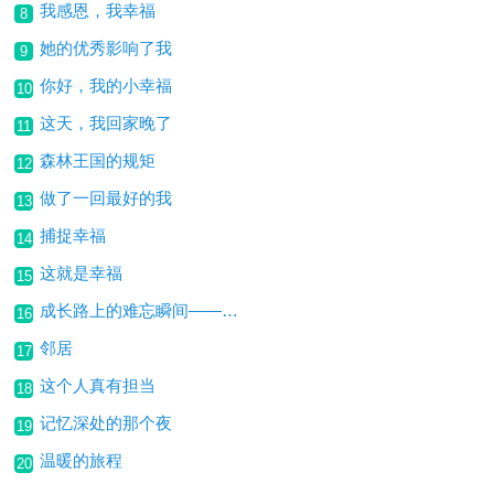
我感恩，我幸福
8
她的优秀影响了我
9
你好，我的小幸福
10
这天，我回家晚了
11
森林王国的规矩
12
做了一回最好的我
13
捕捉幸福
14
这就是幸福
15
成长路上的难忘瞬间——那次站在舞台上
16
邻居
17
这个人真有担当
18
记忆深处的那个夜
19
温暖的旅程
20