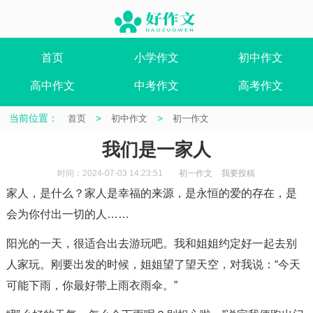
首页
小学作文
初中作文
高中作文
中考作文
高考作文
当前位置：
>
>
首页
初中作文
初一作文
我们是一家人
时间：2024-07-03 14:23:51
初一作文
我要投稿
家人，是什么？家人是幸福的来源，是永恒的爱的存在，是
会为你付出一切的人……
阳光的一天，很适合出去游玩吧。我和姐姐约定好一起去别
人家玩。刚要出发的时候，姐姐望了望天空，对我说：“今天
可能下雨，你最好带上雨衣雨伞。”