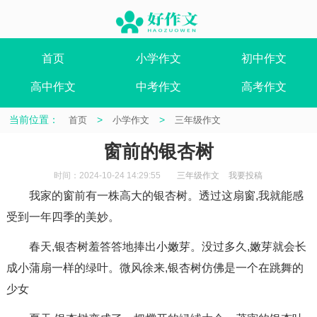
首页
小学作文
初中作文
高中作文
中考作文
高考作文
当前位置：
>
>
首页
小学作文
三年级作文
窗前的银杏树
时间：2024-10-24 14:29:55
三年级作文
我要投稿
我家的窗前有一株高大的银杏树。透过这扇窗,我就能感
受到一年四季的美妙。
春天,银杏树羞答答地捧出小嫩芽。没过多久,嫩芽就会长
成小蒲扇一样的绿叶。微风徐来,银杏树仿佛是一个在跳舞的
少女