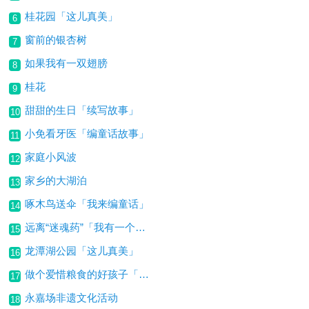
桂花园「这儿真美」
6
窗前的银杏树
7
如果我有一双翅膀
8
桂花
9
甜甜的生日「续写故事」
10
小免看牙医「编童话故事」
11
家庭小风波
12
家乡的大湖泊
13
啄木鸟送伞「我来编童话」
14
远离“迷魂药”「我有一个想法」
15
龙潭湖公园「这儿真美」
16
做个爱惜粮食的好孩子「我有一个想法」
17
永嘉场非遗文化活动
18