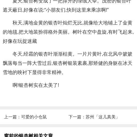
夏天,银杏树变成了一把撑开的绿绒大伞。茂密的银杏叶
遮天蔽日,好像在说:“小朋友们,快到这里来乘凉啊!”
秋天,满地金黄的银杏叶灿烂无比,就像给大地铺上了金黄
的地毯,把大地装扮得格外美丽。树叶在空中盘旋,有时飞起来,
好像在玩捉迷藏
冬天,经霜的银杏叶渐渐枯黄。一片片黄叶,在北风中簌簌
飘落每当一阵大雪过后,银杏树银装素裹,那矫健的身躯在冰天
雪地的映衬下显得非常精神。
啊!银杏树实在太美了!
上一篇：
可爱的小仓鼠
下一篇：
苏州「这儿真美」
窗前的银杏树相关文章