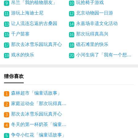
吊兰「我的植物朋友」
玩抢椅子游戏
9
10
游玩上海迪士尼
北京动物园一日游
11
12
让人流连忘返的古桑园
永嘉场非遗文化活动
13
14
千户苗寨
那次玩得真高兴
15
16
那次去冰雪乐园玩真开心
礁石滩里的快乐
17
18
戏水的快乐
小河生病了「我有一个想法」
19
20
猜你喜欢
森林超市「编童话故事」
1
家庭运动会「那次玩得真高兴」
2
那次去冰雪乐园玩真开心
3
冬天的第一杯奶茶「编童话故事」
4
争夺小红花「编童话故事」
5