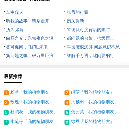
车中窥人
张岱的行囊
听我的故事，请别走开
历久弥新
历久弥新
警惕认可度背后的陷阱
白昼之光，岂知夜色之深
循问题的台阶，拾级而上
答可促问，“智”胜未来
科技浤浪澎湃 问题意识不怠
扬问题之帆，破万里巨浪
智解千万语，此问要躬行
最新推荐
粉掌「我的植物朋友」
绿萝「我的植物朋友」
1
2
玫瑰「我的植物朋友」
大杨树「我的植物朋友」
3
4
杜鹃花「我的植物朋友」
蒲公英「我的植物朋友」
5
6
水笔仔「我的植物朋友」
绿豆「我的植物朋友」
7
8