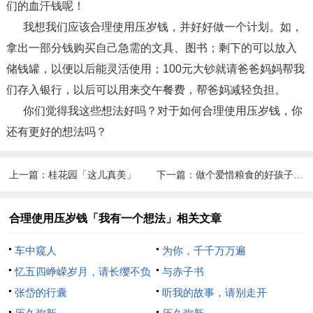
们的血汗钱呢！
我想我们应该合理使用压岁钱，并好好做一个计划。如，
拿出一部分钱购买自己急需的文具、图书；剩下的可以放入
储钱罐，以便以后能灵活使用；100元大钞就请爸爸妈妈帮我
们存入银行，以后可以用来交午餐费，帮爸妈减轻负担。
你们觉得我这些想法好吗？对于如何合理使用压岁钱，你
还有更好的想法吗？
上一篇：
桂花园「这儿真美」
下一篇：
做个爱惜粮食的好孩子「我有一个想法」
合理使用压岁钱「我有一个想法」相关文章
车中窥人
为你，千千万万遍
忆五四峥嵘岁月，请长缨不负
与赤子书
青春
张岱的行囊
听我的故事，请别走开