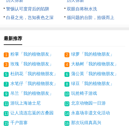
历久弥新
历久弥新
警惕认可度背后的陷阱
双眼自将秋水洗
白昼之光，岂知夜色之深
循问题的台阶，拾级而上
最新推荐
粉掌「我的植物朋友」
绿萝「我的植物朋友」
1
2
玫瑰「我的植物朋友」
大杨树「我的植物朋友」
3
4
杜鹃花「我的植物朋友」
蒲公英「我的植物朋友」
5
6
水笔仔「我的植物朋友」
绿豆「我的植物朋友」
7
8
吊兰「我的植物朋友」
玩抢椅子游戏
9
10
游玩上海迪士尼
北京动物园一日游
11
12
让人流连忘返的古桑园
永嘉场非遗文化活动
13
14
千户苗寨
那次玩得真高兴
15
16