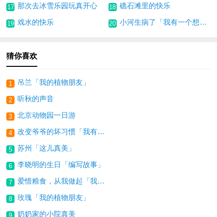
那次去冰雪乐园玩真开心
礁石滩里的快乐
17
18
戏水的快乐
小河生病了「我有一个想法」
19
20
猜你喜欢
吊兰「我的植物朋友」
1
听秋的声音
2
北京动物园一日游
3
改变爷爷的坏习惯「我有一个想法」
4
苏州「这儿真美」
5
李晓明的生日「编写故事」
6
爱惜粮食，从我做起「我有一个想法」
7
玫瑰「我的植物朋友」
8
奶奶家的小院真美
9