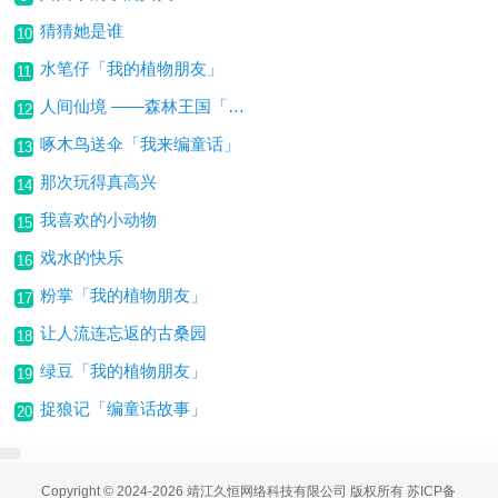
猜猜她是谁
10
水笔仔「我的植物朋友」
11
人间仙境 ——森林王国「这儿真美」
12
啄木鸟送伞「我来编童话」
13
那次玩得真高兴
14
我喜欢的小动物
15
戏水的快乐
16
粉掌「我的植物朋友」
17
让人流连忘返的古桑园
18
绿豆「我的植物朋友」
19
捉狼记「编童话故事」
20
Copyright © 2024-2026 靖江久恒网络科技有限公司 版权所有
苏ICP备