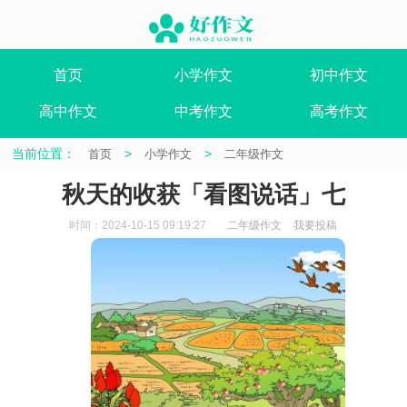
首页
小学作文
初中作文
高中作文
中考作文
高考作文
当前位置：
>
>
首页
小学作文
二年级作文
秋天的收获「看图说话」七
时间：2024-10-15 09:19:27
二年级作文
我要投稿