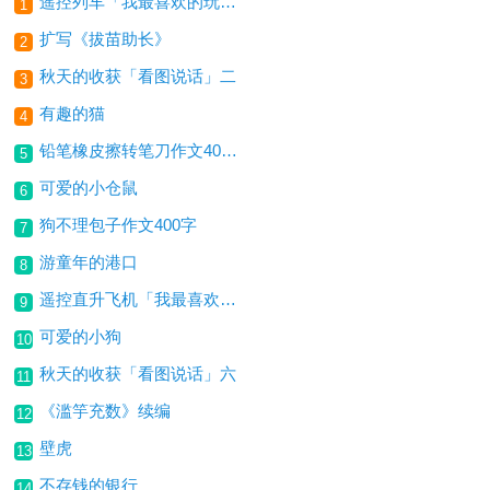
遥控列车「我最喜欢的玩具」
1
扩写《拔苗助长》
2
秋天的收获「看图说话」二
3
有趣的猫
4
铅笔橡皮擦转笔刀作文400字
5
可爱的小仓鼠
6
狗不理包子作文400字
7
游童年的港口
8
遥控直升飞机「我最喜欢的玩具」
9
可爱的小狗
10
秋天的收获「看图说话」六
11
《滥竽充数》续编
12
壁虎
13
不存钱的银行
14