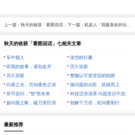
上一篇：
秋天的收获「看图说话」六
下一篇：
机器人「我最喜欢的玩具」
秋天的收获「看图说话」七相关文章
车中窥人
张岱的行囊
听我的故事，请别走开
历久弥新
历久弥新
警惕认可度背后的陷阱
白昼之光，岂知夜色之深
循问题的台阶，拾级而上
答可促问，“智”胜未来
科技浤浪澎湃 问题意识不怠
扬问题之帆，破万里巨浪
智解千万语，此问要躬行
最新推荐