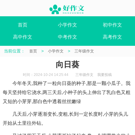
首页
小学作文
初中作文
高中作文
中考作文
高考作文
当前位置：
>
>
首页
小学作文
三年级作文
向日葵
时间：2024-10-24 14:25:44
三年级作文
我要投稿
今年冬天,我种了一粒向日葵的种子,那是一颗小瓜子。我
每天坚持给它浇水,两三天后,小种子的头上伸出了乳白色又粗
又短的小芽芽,那白色中透着丝丝嫩绿
几天后,小芽逐渐变长,变粗,长到一定长度时,小芽的头儿
开始从土里往外钻。