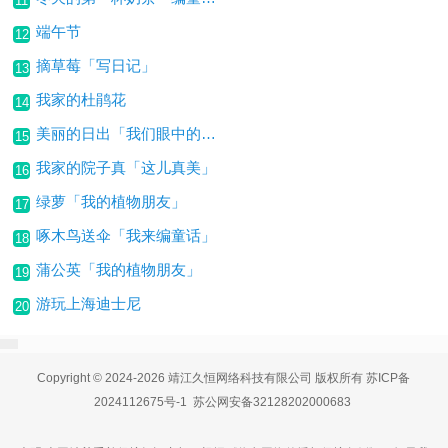
11
端午节
12
摘草莓「写日记」
13
我家的杜鹃花
14
美丽的日出「我们眼中的缤纷世界」
15
我家的院子真「这儿真美」
16
绿萝「我的植物朋友」
17
啄木鸟送伞「我来编童话」
18
蒲公英「我的植物朋友」
19
游玩上海迪士尼
20
Copyright © 2024-2026 靖江久恒网络科技有限公司 版权所有
苏ICP备
2024112675号-1
苏公网安备32128202000683