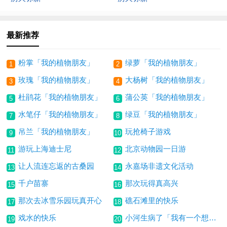
最新推荐
粉掌「我的植物朋友」
绿萝「我的植物朋友」
1
2
玫瑰「我的植物朋友」
大杨树「我的植物朋友」
3
4
杜鹃花「我的植物朋友」
蒲公英「我的植物朋友」
5
6
水笔仔「我的植物朋友」
绿豆「我的植物朋友」
7
8
吊兰「我的植物朋友」
玩抢椅子游戏
9
10
游玩上海迪士尼
北京动物园一日游
11
12
让人流连忘返的古桑园
永嘉场非遗文化活动
13
14
千户苗寨
那次玩得真高兴
15
16
那次去冰雪乐园玩真开心
礁石滩里的快乐
17
18
戏水的快乐
小河生病了「我有一个想法」
19
20