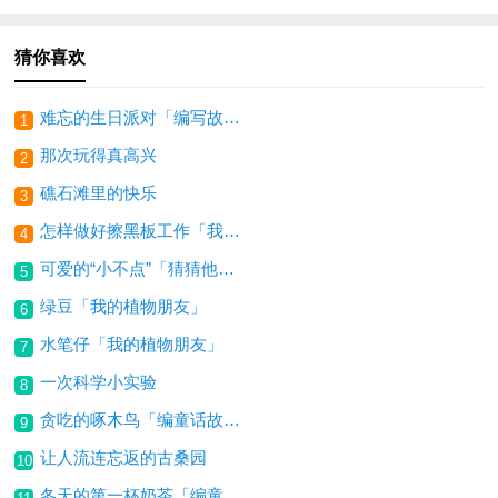
猜你喜欢
难忘的生日派对「编写故事」
1
那次玩得真高兴
2
礁石滩里的快乐
3
怎样做好擦黑板工作「我有一个想法」
4
可爱的“小不点”「猜猜他是谁」
5
绿豆「我的植物朋友」
6
水笔仔「我的植物朋友」
7
一次科学小实验
8
贪吃的啄木鸟「编童话故事」
9
让人流连忘返的古桑园
10
冬天的第一杯奶茶「编童话故事」