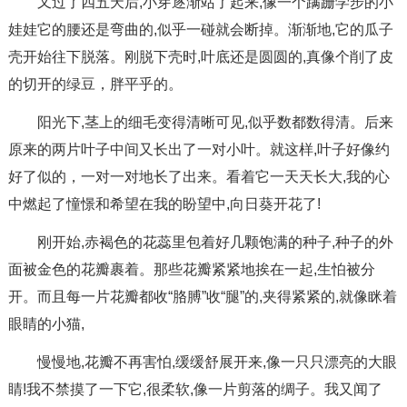
又过了四五天后,小芽逐渐站了起来,像一个蹒跚学步的小
娃娃它的腰还是弯曲的,似乎一碰就会断掉。渐渐地,它的瓜子
壳开始往下脱落。刚脱下壳时,叶底还是圆圆的,真像个削了皮
的切开的绿豆，胖平乎的。
阳光下,茎上的细毛变得清晰可见,似乎数都数得清。后来
原来的两片叶子中间又长出了一对小叶。就这样,叶子好像约
好了似的，一对一对地长了出来。看着它一天天长大,我的心
中燃起了憧憬和希望在我的盼望中,向日葵开花了!
刚开始,赤褐色的花蕊里包着好几颗饱满的种子,种子的外
面被金色的花瓣裹着。那些花瓣紧紧地挨在一起,生怕被分
开。而且每一片花瓣都收“胳膊”收“腿”的,夹得紧紧的,就像眯着
眼睛的小猫,
慢慢地,花瓣不再害怕,缓缓舒展开来,像一只只漂亮的大眼
睛!我不禁摸了一下它,很柔软,像一片剪落的绸子。我又闻了