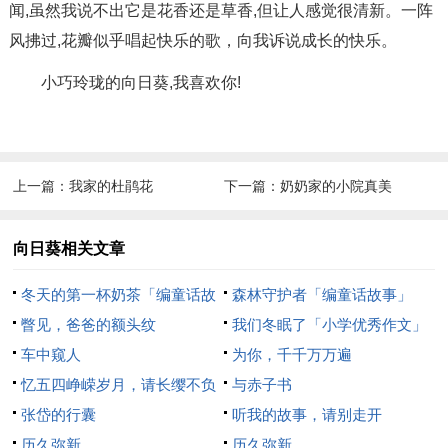
闻,虽然我说不出它是花香还是草香,但让人感觉很清新。一阵
风拂过,花瓣似乎唱起快乐的歌，向我诉说成长的快乐。
小巧玲珑的向日葵,我喜欢你!
上一篇：
我家的杜鹃花
下一篇：
奶奶家的小院真美
向日葵相关文章
冬天的第一杯奶茶「编童话故
森林守护者「编童话故事」
事」
瞥见，爸爸的额头纹
我们冬眠了「小学优秀作文」
车中窥人
为你，千千万万遍
忆五四峥嵘岁月，请长缨不负
与赤子书
青春
张岱的行囊
听我的故事，请别走开
历久弥新
历久弥新